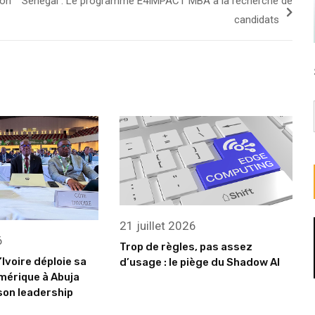
son
Sénégal : Le programme E4IMPACT MBA à la recherche de
candidats
21 juillet 2026
6
Trop de règles, pas assez
’Ivoire déploie sa
d’usage : le piège du Shadow AI
mérique à Abuja
son leadership