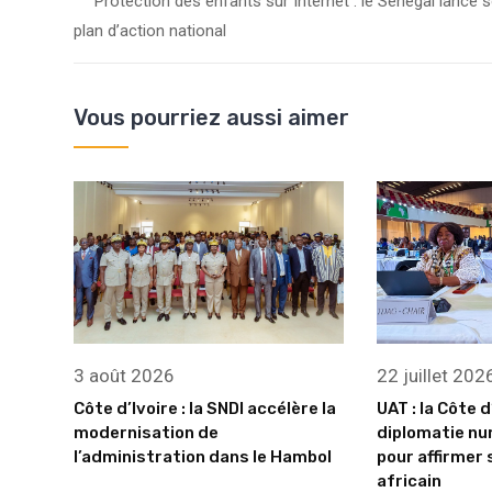
Protection des enfants sur Internet : le Sénégal lance 
plan d’action national
Vous pourriez aussi aimer
3 août 2026
22 juillet 202
Côte d’Ivoire : la SNDI accélère la
UAT : la Côte d
modernisation de
diplomatie nu
l’administration dans le Hambol
pour affirmer 
africain