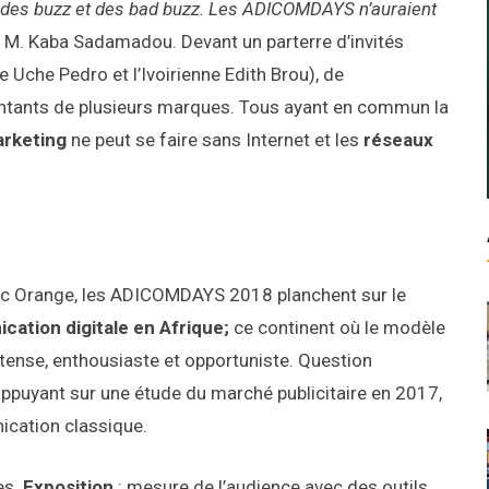
 des buzz et des bad buzz.
Les ADICOMDAYS n’auraient
vi M. Kaba Sadamadou. Devant un parterre d’invités
 Uche Pedro et l’Ivoirienne Edith Brou), de
ntants de plusieurs marques. Tous ayant en commun la
rketing
ne peut se faire sans Internet et les
réseaux
ec Orange, les ADICOMDAYS 2018 planchent sur le
cation digitale en Afrique;
ce continent où le modèle
, intense, enthousiaste et opportuniste. Question
appuyant sur une étude du marché publicitaire en 2017,
ication classique.
es.
Exposition
: mesure de l’audience avec des outils