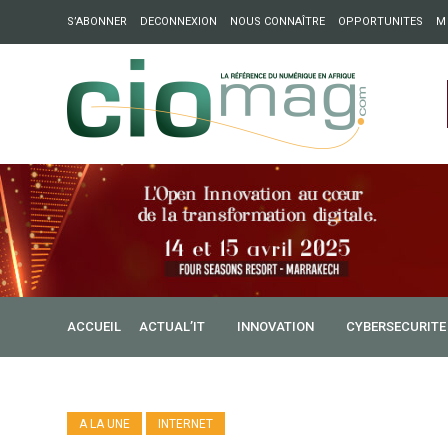
S’ABONNER
DECONNEXION
NOUS CONNAÎTRE
OPPORTUNITES
M
ation : Partech Shaker lance Chapter54 pour créer des ponts 
ique
ACCUEIL
ACTUAL’IT
INNOVATION
CYBERSECURITE
A LA UNE
INTERNET