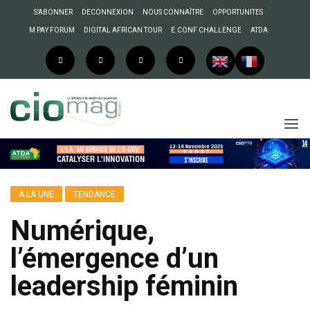
S’ABONNER
DECONNEXION
NOUS CONNAÎTRE
OPPORTUNITES
M PAY FORUM
DIGITAL AFRICAN TOUR
E.CONF CHALLENGE
ATDA
A LA UNE
TENDANCE
Numérique,
l’émergence d’un
leadership féminin