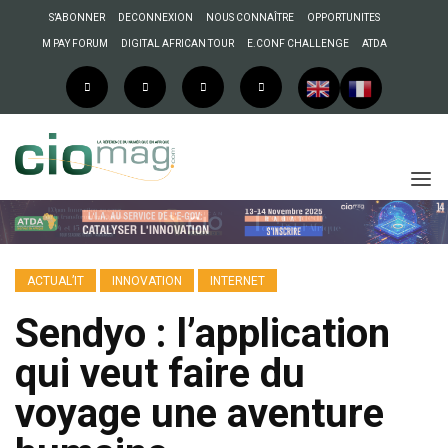
S’ABONNER
DECONNEXION
NOUS CONNAÎTRE
OPPORTUNITES
M PAY FORUM
DIGITAL AFRICAN TOUR
E.CONF CHALLENGE
ATDA
ACTUAL’IT
INNOVATION
INTERNET
Sendyo : l’application
qui veut faire du
voyage une aventure