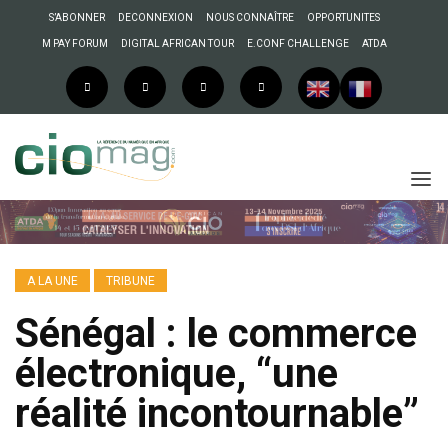
S’ABONNER
DECONNEXION
NOUS CONNAÎTRE
OPPORTUNITES
M PAY FORUM
DIGITAL AFRICAN TOUR
E.CONF CHALLENGE
ATDA
A LA UNE
TRIBUNE
Sénégal : le commerce
électronique, “une
réalité incontournable”