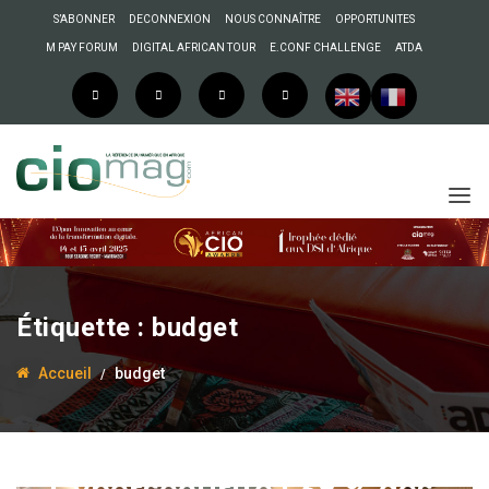
S’ABONNER
DECONNEXION
NOUS CONNAÎTRE
OPPORTUNITES
M PAY FORUM
DIGITAL AFRICAN TOUR
E.CONF CHALLENGE
ATDA
Étiquette :
budget
Accueil
budget
8 mars 2024
Anselme AKEKO