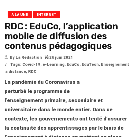
A LA UNE
INTERNET
RDC : EduCo, l’application
mobile de diffusion des
contenus pédagogiques
By La Rédaction
26 juin 2021
/
Tags:
Covid-19
,
e-Learning
,
EduCo
,
EduTech
,
Enseignement
à distance
,
RDC
La pandémie du Coronavirus a
perturbé le programme de
l’enseignement primaire, secondaire et
universitaire dans le monde entier.
Dans ce
contexte, les gouvernements ont tenté d’assurer
la continuité des apprentissages par le biais de
l’enseignement à distance en mettant en place
…