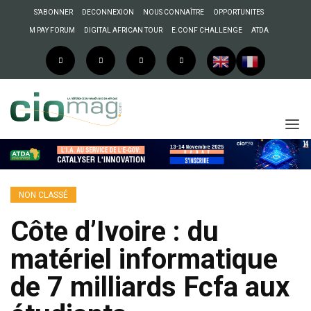
S’ABONNER
DECONNEXION
NOUS CONNAÎTRE
OPPORTUNITES
M PAY FORUM
DIGITAL AFRICAN TOUR
E.CONF CHALLENGE
ATDA
NON CLASSÉ
Côte d’Ivoire : du
matériel informatique
de 7 milliards Fcfa aux