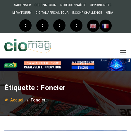
S’ABONNER
DECONNEXION
NOUS CONNAÎTRE
OPPORTUNITES
M PAY FORUM
DIGITAL AFRICAN TOUR
E.CONF CHALLENGE
ATDA
Étiquette :
Foncier
Accueil
Foncier