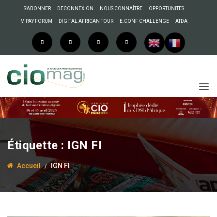
S’ABONNER
DECONNEXION
NOUS CONNAÎTRE
OPPORTUNITES
M PAY FORUM
DIGITAL AFRICAN TOUR
E.CONF CHALLENGE
ATDA
Étiquette :
IGN FI
Accueil
IGN FI
28 janvier 2020
Anselme AKEKO