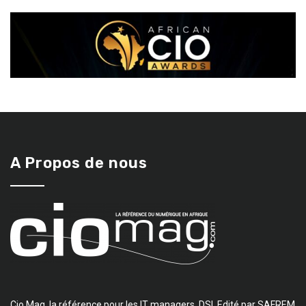
A Propos de nous
Cio Mag, la référence pour les IT managers, DSI. Edité par SAFREM