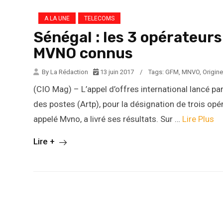
A LA UNE
TELECOMS
Sénégal : les 3 opérateurs
MVNO connus
By La Rédaction
13 juin 2017
/
Tags:
GFM
,
MNVO
,
Origine
(CIO Mag) – L’appel d’offres international lancé pa
des postes (Artp), pour la désignation de trois o
appelé Mvno, a livré ses résultats. Sur …
Lire Plus
Lire +