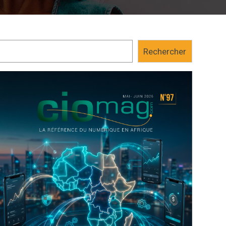
postes
(ARTP)
espérait recevoir le mercredi 30 août dernie
qu’elle est tombée. L’Agence de régulation...
Rechercher