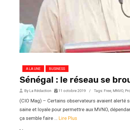
A LA UNE
BUSINESS
Sénégal : le réseau se bro
By La Rédaction
11 octobre 2019
/
Tags:
Free
,
MNVO
,
Pr
(CIO Mag) – Certains observateurs avaient alerté s
saine et loyale pour permettre aux MVNO, dépendant
ça semble faire …
Lire Plus