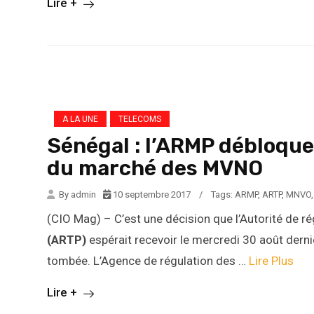
Lire +
A LA UNE
TELECOMS
Sénégal : l’ARMP débloque
du marché des MVNO
By admin
10 septembre 2017
/
Tags:
ARMP
,
ARTP
,
MNVO
(CIO Mag) – C’est une décision que l’Autorité de r
(ARTP)
espérait recevoir le mercredi 30 août derni
tombée. L’Agence de régulation des …
Lire Plus
Lire +