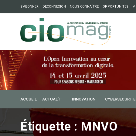
S’ABONNER
DECONNEXION
NOUS CONNAÎTRE
OPPORTUNITES
M
ation : Partech Shaker lance Chapter54 pour créer des ponts 
ique
ACCUEIL
ACTUAL’IT
INNOVATION
CYBERSECURITE
Étiquette :
MNVO