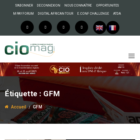
S’ABONNER
DECONNEXION
NOUS CONNAÎTRE
OPPORTUNITES
M PAY FORUM
DIGITAL AFRICAN TOUR
E.CONF CHALLENGE
ATDA
Étiquette :
GFM
Accueil
GFM
13 juin 2017
La Rédaction