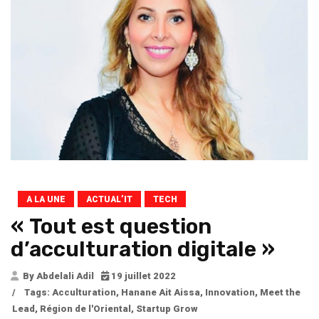
A LA UNE
ACTUAL’IT
TECH
« Tout est question
d’acculturation digitale »
By Abdelali Adil
19 juillet 2022
/
Tags:
Acculturation
,
Hanane Ait Aissa
,
Innovation
,
Meet the
Lead
,
Région de l'Oriental
,
Startup Grow