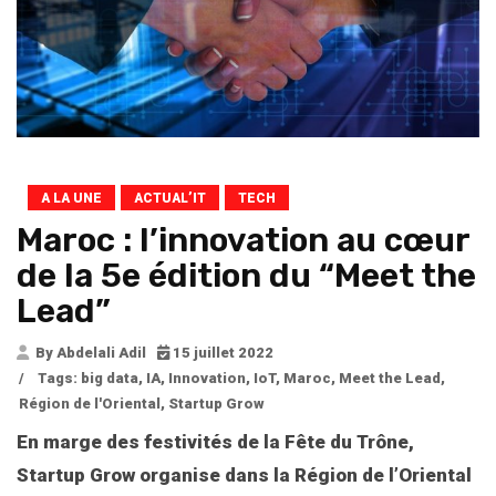
A LA UNE
ACTUAL’IT
TECH
Maroc : l’innovation au cœur
de la 5e édition du “Meet the
Lead”
By Abdelali Adil
15 juillet 2022
/
Tags:
big data
,
IA
,
Innovation
,
IoT
,
Maroc
,
Meet the Lead
,
Région de l'Oriental
,
Startup Grow
En marge des festivités de la Fête du Trône,
Startup Grow organise dans la Région de l’Oriental