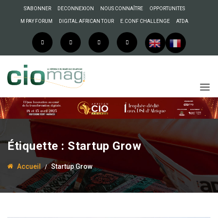
S’ABONNER
DECONNEXION
NOUS CONNAÎTRE
OPPORTUNITES
M PAY FORUM
DIGITAL AFRICAN TOUR
E.CONF CHALLENGE
ATDA
Étiquette :
Startup Grow
Accueil
Startup Grow