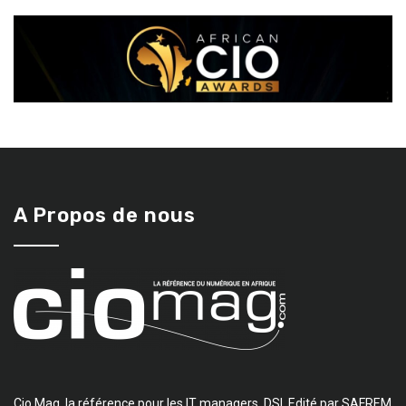
A Propos de nous
Cio Mag, la référence pour les IT managers, DSI. Edité par SAFREM