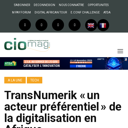
S’ABONNER
DECONNEXION
NOUS CONNAÎTRE
OPPORTUNITES
M PAY FORUM
DIGITAL AFRICAN TOUR
E.CONF CHALLENGE
ATDA
A LA UNE
TECH
TransNumerik « un
acteur préférentiel » de
la digitalisation en