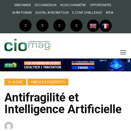
S’ABONNER
DECONNEXION
NOUS CONNAÎTRE
OPPORTUNITES
M PAY FORUM
DIGITAL AFRICAN TOUR
E.CONF CHALLENGE
ATDA
A LA UNE
PAROLES D'EXPERTS
Antifragilité et
Intelligence Artificielle