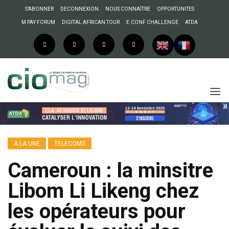
S’ABONNER
DECONNEXION
NOUS CONNAÎTRE
OPPORTUNITES
M PAY FORUM
DIGITAL AFRICAN TOUR
E.CONF CHALLENGE
ATDA
A LA UNE
TELECOMS
Cameroun : la minsitre
Libom Li Likeng chez
les opérateurs pour