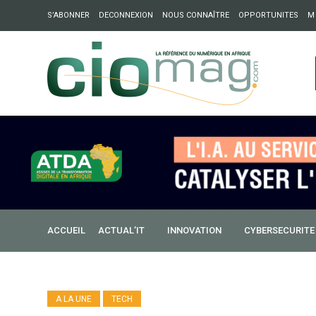
S’ABONNER
DECONNEXION
NOUS CONNAÎTRE
OPPORTUNITES
M
ation : Partech Shaker lance Chapter54 pour créer des ponts 
ique
ACCUEIL
ACTUAL’IT
INNOVATION
CYBERSECURITE
A LA UNE
TECH