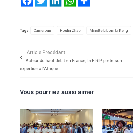
Facebook
Twitter
LinkedIn
WhatsApp
Partager
Tags:
Cameroun
Houlin Zhao
Minette Libom Li Keng
Article Précédant
Acteur du haut débit en France, la FIRIP prête son
expertise à l’Afrique
Vous pourriez aussi aimer