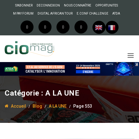
S’ABONNER
DECONNEXION
NOUS CONNAÎTRE
OPPORTUNITES
M PAY FORUM
DIGITAL AFRICAN TOUR
E.CONF CHALLENGE
ATDA
Catégorie :
A LA UNE
Accueil
Blog
A LA UNE
Page 553