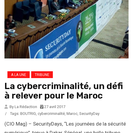
A LA UNE
TRIBUNE
La cybercriminalité, un défi
à relever pour le Maroc
By La Rédaction
27 avril 2017
/
Tags:
BOUTRIG
,
cybercriminalité
,
Maroc
,
SecurityDay
(CIO Mag) – SecurityDays, “Les journées de la sécurité
numérique”, tenue à Dakar, Sénégal, une belle tribune