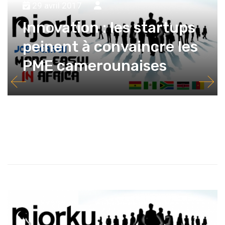
29 avril 2017
...
543
544
545
546
547
548
549
550
Innovation : les startups
peinent à convaincre les
PME camerounaises