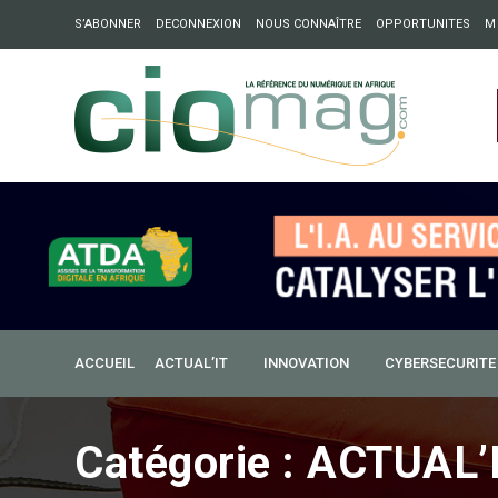
S’ABONNER
DECONNEXION
NOUS CONNAÎTRE
OPPORTUNITES
M
ation : Partech Shaker lance Chapter54 pour créer des ponts 
ique
ACCUEIL
ACTUAL’IT
INNOVATION
CYBERSECURITE
Catégorie :
ACTUAL’