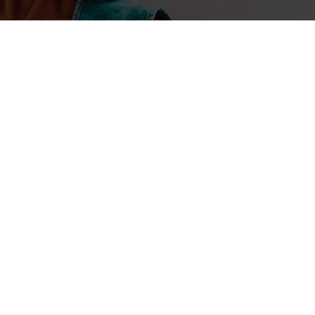
7 juillet 2026
Mohamadou Diallo
Genève : « AI Foundation » – Le
une infrastructure IA inclusive
souveraineté par le choix