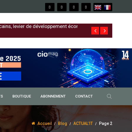
cains, levier de développement économique
Free au Sénég
TS
BOUTIQUE
ABONNEMENT
CONTACT
Accueil
Blog
ACTUAL’IT
Page 2