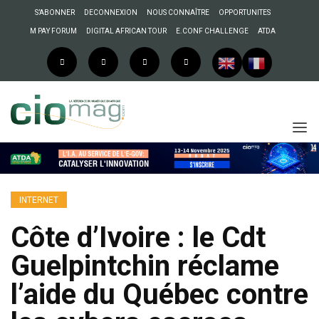
S’ABONNER
DECONNEXION
NOUS CONNAÎTRE
OPPORTUNITES
M PAY FORUM
DIGITAL AFRICAN TOUR
E.CONF CHALLENGE
ATDA
INTERNET
Côte d’Ivoire : le Cdt
Guelpintchin réclame
l’aide du Québec contre