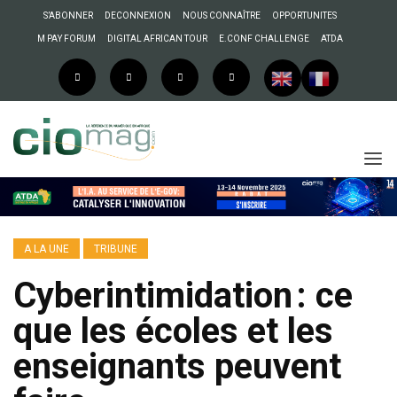
S’ABONNER
DECONNEXION
NOUS CONNAÎTRE
OPPORTUNITES
M PAY FORUM
DIGITAL AFRICAN TOUR
E.CONF CHALLENGE
ATDA
A LA UNE
TRIBUNE
Cyberintimidation : ce
que les écoles et les
enseignants peuvent