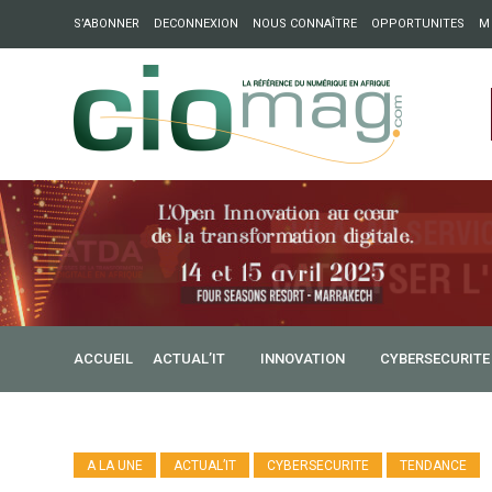
S’ABONNER
DECONNEXION
NOUS CONNAÎTRE
OPPORTUNITES
M
ation : Partech Shaker lance Chapter54 pour créer des ponts 
ique
ACCUEIL
ACTUAL’IT
INNOVATION
CYBERSECURITE
A LA UNE
ACTUAL’IT
CYBERSECURITE
TENDANCE