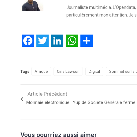
Journaliste multimédia. L’Opendata, l
particulièrement mon attention. Je 
Facebook
Twitter
LinkedIn
WhatsApp
Partager
Tags:
Afrique
Cina Lawson
Digital
Sommet sur la 
Article Précédant
Monnaie électronique : Yup de Société Générale ferme
Vous pourriez aussi aimer