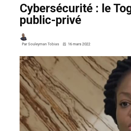
Cybersécurité : le To
public-privé
Par
Souleyman Tobias
16 mars 2022