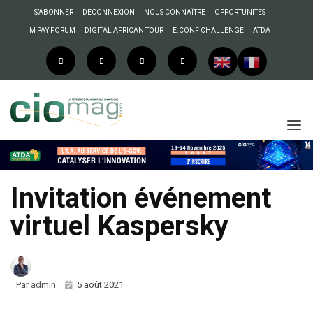
S’ABONNER
DECONNEXION
NOUS CONNAÎTRE
OPPORTUNITES
M PAY FORUM
DIGITAL AFRICAN TOUR
E.CONF CHALLENGE
ATDA
Invitation événement
virtuel Kaspersky
Par
admin
5 août 2021