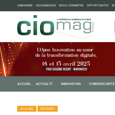
S’ABONNER
DECONNEXION
NOUS CONNAÎTRE
OPPORTUNITES
M
ation : Partech Shaker lance Chapter54 pour créer des ponts 
ique
ACCUEIL
ACTUAL’IT
INNOVATION
CYBERSECURITE
A LA UNE
INTERNET