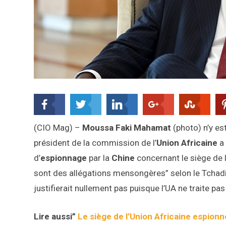
(CIO Mag) –
Moussa Faki Mahamat
(photo) n’y est
président de la commission de l’
Union Africaine
a 
d’
espionnage
par la
Chine
concernant le siège de 
sont des allégations mensongères” selon le Tchadie
justifierait nullement pas puisque l’UA ne traite p
Lire aussi”
Le siège de l’Union Africaine espionn