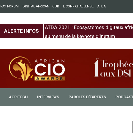
 PAY FORUM
DIGITAL AFRICAN TOUR
E.CONF CHALLENGE
ATDA
entre l’Europe et
ATDA 2021 : Ecosystèmes digitaux afri
ALERTE INFOS
au menu de la keynote d’Inetum
AGRITECH
INTERVIEWS
PAROLES D’EXPERTS
PODCAS