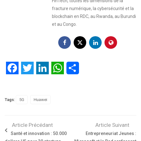
FinTech, toutes les dimensions de la
fracture numérique, la cybersécurité et la
blockchain en RDC, au Rwanda, au Burundi
et au Congo.
Facebook
Twitter
LinkedIn
WhatsApp
Partager
Tags:
5G
Huawei
Article Précédant
Article Suivant
Santé et innovation : 50.000
Entrepreneuriat Jeunes :