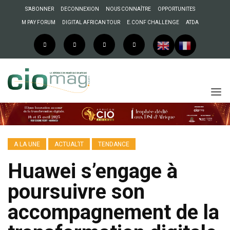
S’ABONNER
DECONNEXION
NOUS CONNAÎTRE
OPPORTUNITES
M PAY FORUM
DIGITAL AFRICAN TOUR
E.CONF CHALLENGE
ATDA
A LA UNE
ACTUAL’IT
TENDANCE
Huawei s’engage à
poursuivre son
accompagnement de la