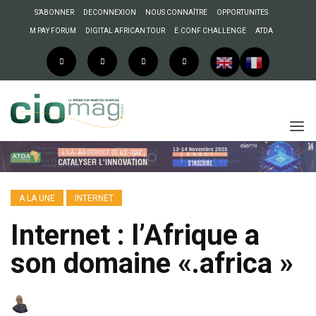
S’ABONNER
DECONNEXION
NOUS CONNAÎTRE
OPPORTUNITES
M PAY FORUM
DIGITAL AFRICAN TOUR
E.CONF CHALLENGE
ATDA
A LA UNE
INTERNET
Internet : l’Afrique a
son domaine «.africa »