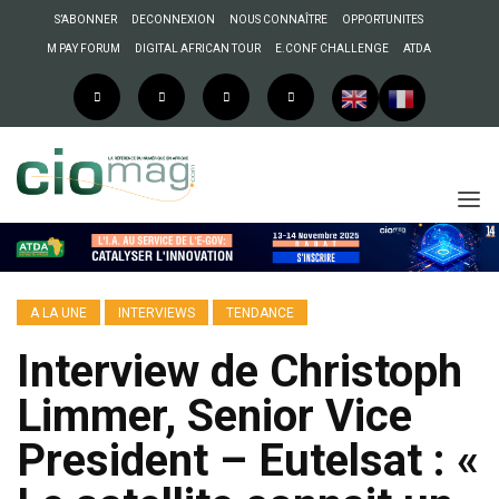
S’ABONNER
DECONNEXION
NOUS CONNAÎTRE
OPPORTUNITES
M PAY FORUM
DIGITAL AFRICAN TOUR
E.CONF CHALLENGE
ATDA
A LA UNE
INTERVIEWS
TENDANCE
Interview de Christoph
Limmer, Senior Vice
President – Eutelsat : «