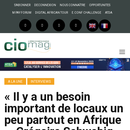
S’ABONNER
DECONNEXION
NOUS CONNAÎTRE
OPPORTUNITES
M PAY FORUM
DIGITAL AFRICAN TOUR
E.CONF CHALLENGE
ATDA
A LA UNE
INTERVIEWS
« Il y a un besoin
important de locaux un
peu partout en Afrique