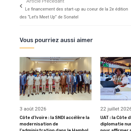
Article Précédant
Le financement des start-up au coeur de la 2e édition
des “Let’s Meet Up” de Sonatel
Vous pourriez aussi aimer
3 août 2026
22 juillet 202
Côte d’Ivoire : la SNDI accélère la
UAT : la Côte d
modernisation de
diplomatie nu
l’administration dans le Hambol
pour affirmer 