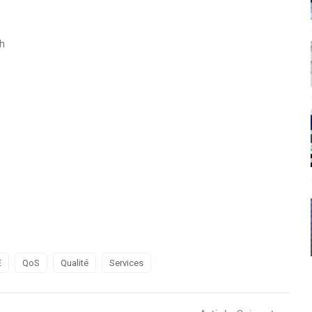
ch
E
QoS
Qualité
Services