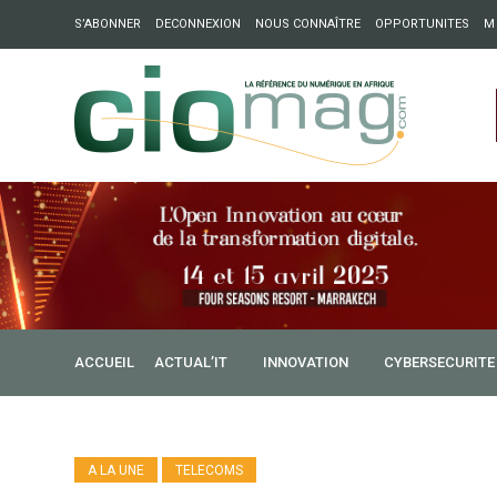
S’ABONNER
DECONNEXION
NOUS CONNAÎTRE
OPPORTUNITES
M
ation : Partech Shaker lance Chapter54 pour créer des ponts 
ique
ACCUEIL
ACTUAL’IT
INNOVATION
CYBERSECURITE
A LA UNE
TELECOMS