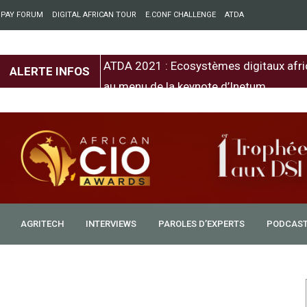
 PAY FORUM
DIGITAL AFRICAN TOUR
E.CONF CHALLENGE
ATDA
entre l’Europe et
ATDA 2021 : Ecosystèmes digitaux afri
ALERTE INFOS
au menu de la keynote d’Inetum
AGRITECH
INTERVIEWS
PAROLES D’EXPERTS
PODCAS