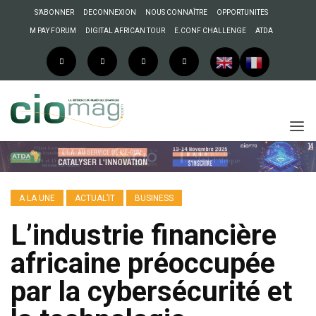
S’ABONNER
DECONNEXION
NOUS CONNAÎTRE
OPPORTUNITES
M PAY FORUM
DIGITAL AFRICAN TOUR
E.CONF CHALLENGE
ATDA
A LA UNE
ACTUAL’IT
BUSINESS
L’industrie financière
africaine préoccupée
par la cybersécurité et