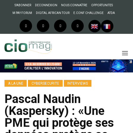
S’ABONNER
DECONNEXION
NOUS CONNAÎTRE
OPPORTUNITES
M PAY FORUM
DIGITAL AFRICAN TOUR
E.CONF CHALLENGE
ATDA
A LA UNE
CYBERSECURITE
INTERVIEWS
Pascal Naudin
(Kaspersky) : «Une
PME qui protège ses