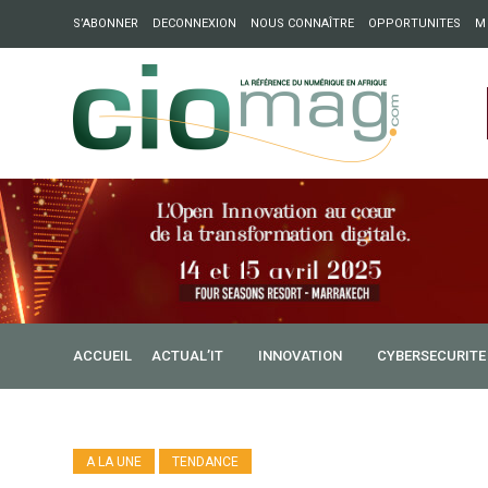
S’ABONNER
DECONNEXION
NOUS CONNAÎTRE
OPPORTUNITES
M
ation : Partech Shaker lance Chapter54 pour créer des ponts 
ique
ACCUEIL
ACTUAL’IT
INNOVATION
CYBERSECURITE
A LA UNE
TENDANCE