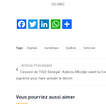
CIO MAG
Facebook
Twitter
LinkedIn
WhatsApp
Partager
Tags:
Digitale
numérique
Québec
Services
Article Précédant
Cession de TIGO Sénégal : Kabirou Mbodjie saisit la Co
suprême pour faire annuler le décret
Vous pourriez aussi aimer