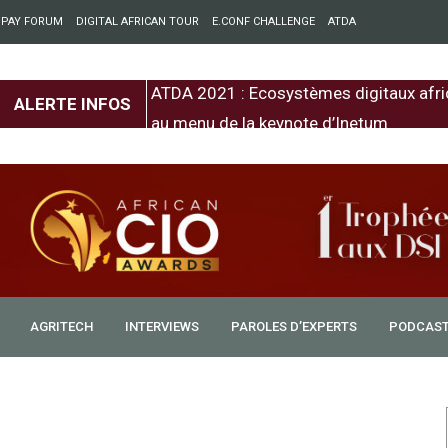
 PAY FORUM
DIGITAL AFRICAN TOUR
E.CONF CHALLENGE
ATDA
entre l’Europe et
ATDA 2021 : Ecosystèmes digitaux afri
ALERTE INFOS
au menu de la keynote d’Inetum
AGRITECH
INTERVIEWS
PAROLES D’EXPERTS
PODCAS