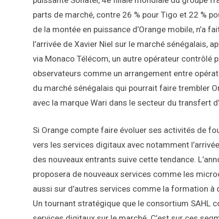
puissante Sonatel, 4e filiale mondiale du groupe f
parts de marché, contre 26 % pour Tigo et 22 % p
de la montée en puissance d’Orange mobile, n’a fai
l’arrivée de Xavier Niel sur le marché sénégalais, 
via Monaco Télécom, un autre opérateur contrôlé par 
observateurs comme un arrangement entre opérateu
du marché sénégalais qui pourrait faire trembler Or
avec la marque Wari dans le secteur du transfert d
Si Orange compte faire évoluer ses activités de fou
vers les services digitaux avec notamment l’arrivée
des nouveaux entrants suive cette tendance. L’anno
proposera de nouveaux services comme les microcr
aussi sur d’autres services comme la formation à
Un tournant stratégique que le consortium SAHL co
services digitaux sur le marché. C’est sur ces seg