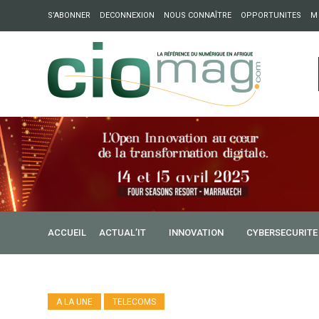
S’ABONNER
DECONNEXION
NOUS CONNAÎTRE
OPPORTUNITES
M
ation : Partech Shaker lance Chapter54 pour créer des ponts 
ique
ACCUEIL
ACTUAL’IT
INNOVATION
CYBERSECURITE
A LA UNE
TELECOMS