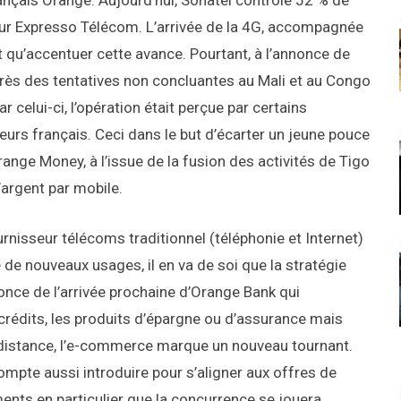
rançais Orange. Aujourd’hui, Sonatel contrôle 52 % de
our Expresso Télécom. L’arrivée de la 4G, accompagnée
t qu’accentuer cette avance. Pourtant, à l’annonce de
après des tentatives non concluantes au Mali et au Congo
celui-ci, l’opération était perçue par certains
rs français. Ceci dans le but d’écarter un jeune pouce
ange Money, à l’issue de la fusion des activités de Tigo
’argent par mobile.
rnisseur télécoms traditionnel (téléphonie et Internet)
 de nouveaux usages, il en va de soi que la stratégie
nce de l’arrivée prochaine d’Orange Bank qui
édits, les produits d’épargne ou d’assurance mais
 distance, l’e-commerce marque un nouveau tournant.
mpte aussi introduire pour s’aligner aux offres de
ments en particulier que la concurrence se jouera