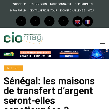
S’ABONNER
DECONNEXION
NOUS CONNAÎTRE
OPPORTUNITES
M PAY FORUM
DIGITAL AFRICAN TOUR
E.CONF CHALLENGE
ATDA
INTERNET
Sénégal: les maisons
de transfert d’argent
seront-elles