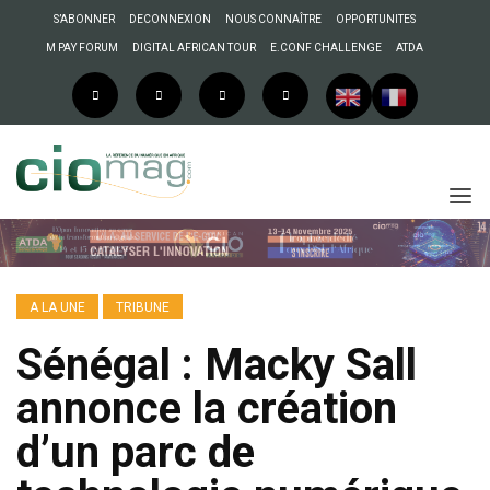
S’ABONNER
DECONNEXION
NOUS CONNAÎTRE
OPPORTUNITES
M PAY FORUM
DIGITAL AFRICAN TOUR
E.CONF CHALLENGE
ATDA
A LA UNE
TRIBUNE
Sénégal : Macky Sall
annonce la création
d’un parc de