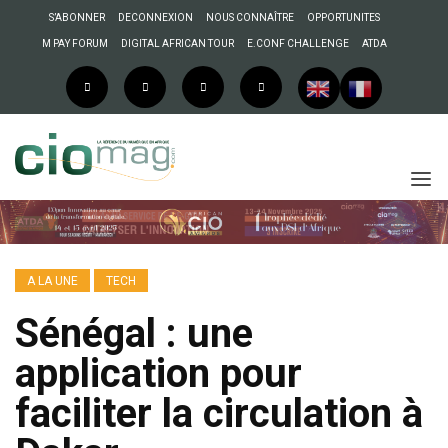
S’ABONNER
DECONNEXION
NOUS CONNAÎTRE
OPPORTUNITES
M PAY FORUM
DIGITAL AFRICAN TOUR
E.CONF CHALLENGE
ATDA
A LA UNE
TECH
Sénégal : une
application pour
faciliter la circulation à