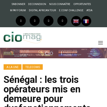
S’ABONNER
DECONNEXION
NOUS CONNAÎTRE
OPPORTUNITES
M PAY FORUM
DIGITAL AFRICAN TOUR
E.CONF CHALLENGE
ATDA
A LA UNE
TELECOMS
Sénégal : les trois
opérateurs mis en
demeure pour