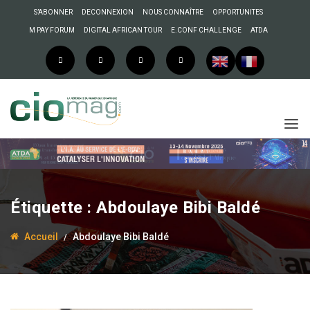
S’ABONNER
DECONNEXION
NOUS CONNAÎTRE
OPPORTUNITES
M PAY FORUM
DIGITAL AFRICAN TOUR
E.CONF CHALLENGE
ATDA
Étiquette :
Abdoulaye Bibi Baldé
Accueil
Abdoulaye Bibi Baldé