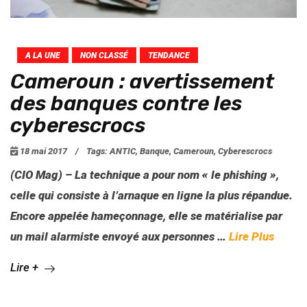
A LA UNE
NON CLASSÉ
TENDANCE
Cameroun : avertissement
des banques contre les
cyberescrocs
18 mai 2017
/
Tags:
ANTIC
,
Banque
,
Cameroun
,
Cyberescrocs
(CIO Mag) – La technique a pour nom « le phishing »,
celle qui consiste à l’arnaque en ligne la plus répandue.
Encore appelée hameçonnage, elle se matérialise par
un mail alarmiste envoyé aux personnes …
Lire Plus
Lire +