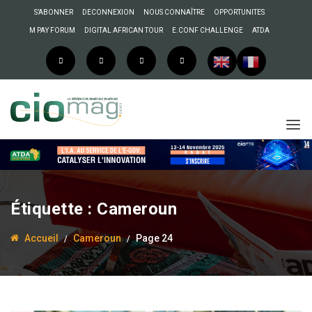
S’ABONNER
DECONNEXION
NOUS CONNAÎTRE
OPPORTUNITES
M PAY FORUM
DIGITAL AFRICAN TOUR
E.CONF CHALLENGE
ATDA
Étiquette :
Cameroun
Accueil
Cameroun
Page 24