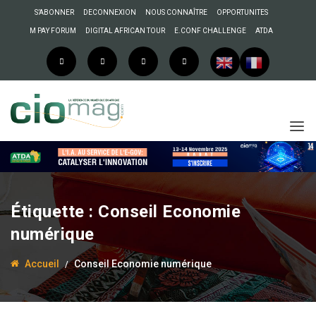
S’ABONNER
DECONNEXION
NOUS CONNAÎTRE
OPPORTUNITES
M PAY FORUM
DIGITAL AFRICAN TOUR
E.CONF CHALLENGE
ATDA
16 juin 2015
Mohamadou Diallo
Étiquette :
Conseil Economie
Sénégal: La mise en
numérique
place du Conseil de
l’économie numérique
Accueil
Conseil Economie numérique
ne fait pas l’unanimité