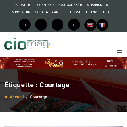
S’ABONNER
DECONNEXION
NOUS CONNAÎTRE
OPPORTUNITES
M PAY FORUM
DIGITAL AFRICAN TOUR
E.CONF CHALLENGE
ATDA
Étiquette :
Courtage
Accueil
Courtage