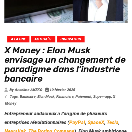
A LA UNE
ACTUAL’IT
INNOVATION
X Money : Elon Musk
envisage un changement de
paradigme dans l’industrie
bancaire
By Anselme AKEKO
10 février 2025
/
Tags:
Banicaire
,
Elon Musk
,
Financiers
,
Paiement
,
Super-app
,
X
Money
Entrepreneur audacieux à l’origine de plusieurs
entreprises révolutionnaires (
PayPal
,
SpaceX
,
Tesla
,
Neuralink
,
The Boring Company
), Elon Musk ambitionne