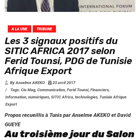
A LA UNE
TRIBUNE
Les 3 signaux positifs du
SITIC AFRICA 2017 selon
Ferid Tounsi, PDG de Tunisie
Afrique Export
By Anselme AKEKO
23 avril 2017
/
Tags:
Cio Mag
,
Communication
,
Ferid Tounsi
,
Financiers
,
Information
,
numériques
,
SITIC Africa
,
technologies
,
Tunisie Afrique
Export
Propos recueillis à Tunis par
Anselme AKEKO
et
David
GUEYE
Au troisième jour du Salon