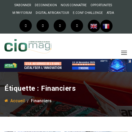
S’ABONNER
DECONNEXION
NOUS CONNAÎTRE
OPPORTUNITES
M PAY FORUM
DIGITAL AFRICAN TOUR
E.CONF CHALLENGE
ATDA
Étiquette :
Financiers
Accueil
Financiers
10 février 2025
Anselme AKEKO