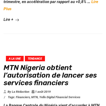
trimestre, en accélération par rapport au +0,8% …
Lire
Plus
Lire +
A LA UNE
TENDANCE
MTN Nigeria obtient
l’autorisation de lancer ses
services financiers
By La Rédaction
1 août 2019
/
Tags:
Financiers
,
MTN
,
Yello Digital Financial Services
La Banque Centrale du Nigéria vient d’accorder à MTN