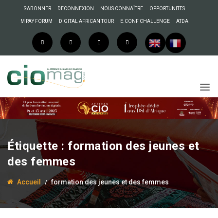
S’ABONNER
DECONNEXION
NOUS CONNAÎTRE
OPPORTUNITES
M PAY FORUM
DIGITAL AFRICAN TOUR
E.CONF CHALLENGE
ATDA
Étiquette :
formation des jeunes et
des femmes
Accueil
formation des jeunes et des femmes