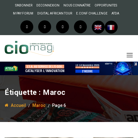
S’ABONNER
DECONNEXION
NOUS CONNAÎTRE
OPPORTUNITES
M PAY FORUM
DIGITAL AFRICAN TOUR
E.CONF CHALLENGE
ATDA
Étiquette :
Maroc
Accueil
Maroc
Page 6