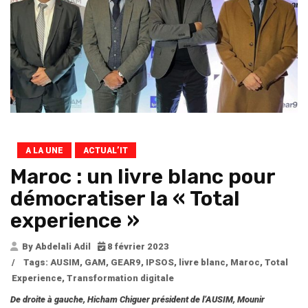
A LA UNE
ACTUAL’IT
Maroc : un livre blanc pour
démocratiser la « Total
experience »
By Abdelali Adil
8 février 2023
/
Tags:
AUSIM
,
GAM
,
GEAR9
,
IPSOS
,
livre blanc
,
Maroc
,
Total
Experience
,
Transformation digitale
De droite à gauche, Hicham Chiguer président de l’AUSIM, Mounir