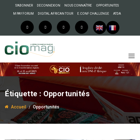
S’ABONNER
DECONNEXION
NOUS CONNAÎTRE
OPPORTUNITES
M PAY FORUM
DIGITAL AFRICAN TOUR
E.CONF CHALLENGE
ATDA
Étiquette :
Opportunités
Accueil
Opportunités
18 mars 2024
Anselme AKEKO