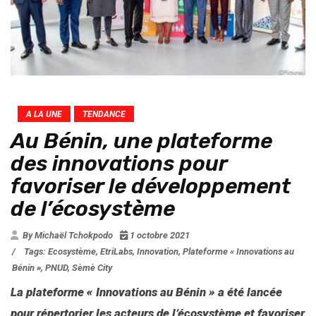
A LA UNE
TENDANCE
Au Bénin, une plateforme
des innovations pour
favoriser le développement
de l’écosystème
By Michaël Tchokpodo
1 octobre 2021
/
Tags:
Ecosystème
,
EtriLabs
,
Innovation
,
Plateforme « Innovations au
Bénin »
,
PNUD
,
Sèmè City
La plateforme « Innovations au Bénin » a été lancée
pour répertorier les acteurs de l’écosystème et favoriser