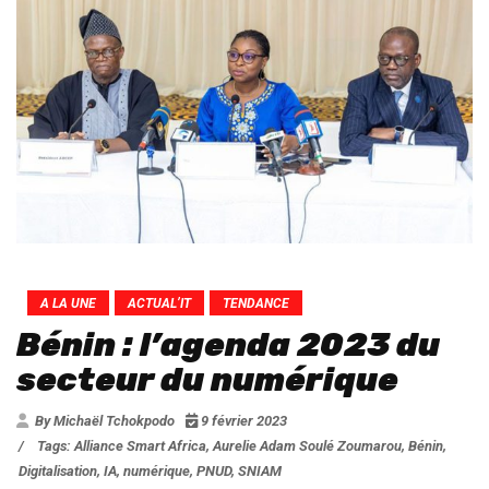
A LA UNE
ACTUAL’IT
TENDANCE
Bénin : l’agenda 2023 du
secteur du numérique
By Michaël Tchokpodo
9 février 2023
/
Tags:
Alliance Smart Africa
,
Aurelie Adam Soulé Zoumarou
,
Bénin
,
Digitalisation
,
IA
,
numérique
,
PNUD
,
SNIAM