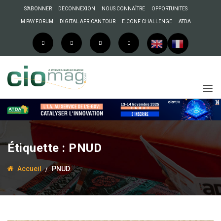
S’ABONNER
DECONNEXION
NOUS CONNAÎTRE
OPPORTUNITES
M PAY FORUM
DIGITAL AFRICAN TOUR
E.CONF CHALLENGE
ATDA
Étiquette :
PNUD
Accueil
PNUD