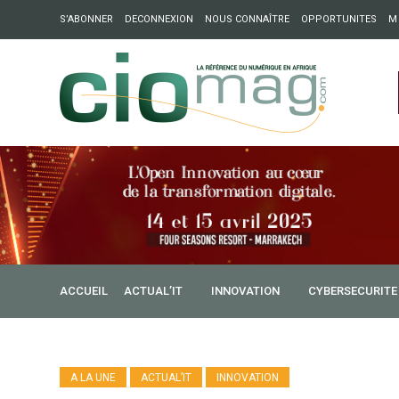
S’ABONNER
DECONNEXION
NOUS CONNAÎTRE
OPPORTUNITES
M
ation : Partech Shaker lance Chapter54 pour créer des ponts 
ique
ACCUEIL
ACTUAL’IT
INNOVATION
CYBERSECURITE
A LA UNE
ACTUAL’IT
INNOVATION