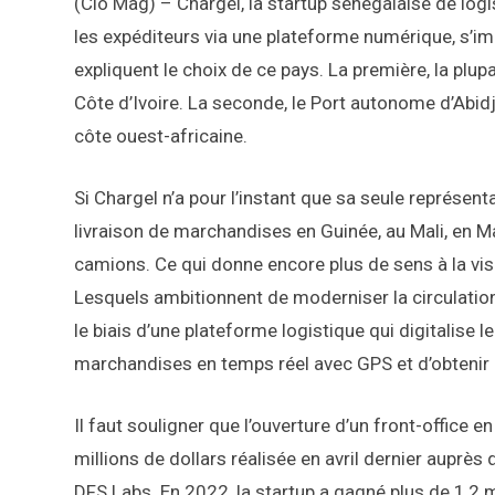
(Cio Mag) – Chargel, la startup sénégalaise de logi
les expéditeurs via une plateforme numérique, s’im
expliquent le choix de ce pays. La première, la plup
Côte d’Ivoire. La seconde, le Port autonome d’Abid
côte ouest-africaine.
Si Chargel n’a pour l’instant que sa seule représenta
livraison de marchandises en Guinée, au Mali, en Ma
camions. Ce qui donne encore plus de sens à la vi
Lesquels ambitionnent de moderniser la circulatio
le biais d’une plateforme logistique qui digitalise l
marchandises en temps réel avec GPS et d’obtenir u
Il faut souligner que l’ouverture d’un front-office e
millions de dollars réalisée en avril dernier auprè
DFS Labs. En 2022, la startup a gagné plus de 1,2 m