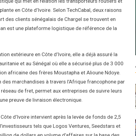
stique qui met en relation les transporteurs routiers et
plante en Côte d’Ivoire. Selon TechCabal, deux raisons
art des clients sénégalais de Chargel se trouvent en
jan est une plateforme logistique de référence de la
tion extérieure en Côte d’Ivoire, elle a déjà assuré la
uritanie et au Sénégal où elle a sécurisé plus de 3 000
sion africaine des frères Moustapha et Alioune Ndoye.
n des marchandises à travers l’Afrique francophone par
e réseau de fret, permet aux entreprises de suivre leurs
ne preuve de livraison électronique.
n Côte d’Ivoire intervient après la levée de fonds de 2,5
s d’investisseurs tels que Logos Ventures, Seedstars et
illion de dollars en volume d’affaires sur la base des