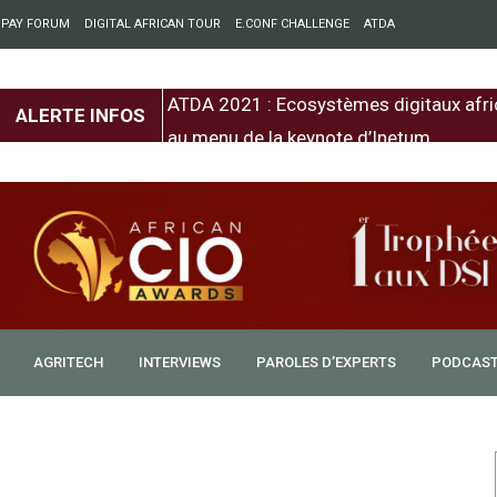
 PAY FORUM
DIGITAL AFRICAN TOUR
E.CONF CHALLENGE
ATDA
entre l’Europe et
ATDA 2021 : Ecosystèmes digitaux afri
ALERTE INFOS
au menu de la keynote d’Inetum
AGRITECH
INTERVIEWS
PAROLES D’EXPERTS
PODCAS