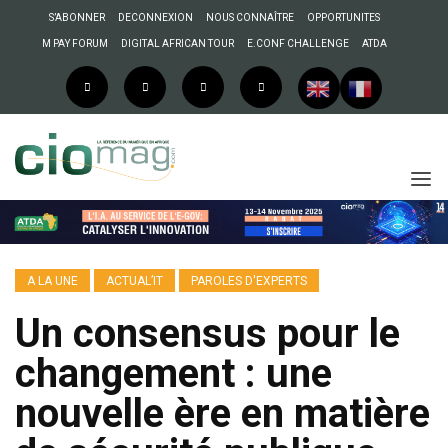
S’ABONNER
DECONNEXION
NOUS CONNAÎTRE
OPPORTUNITES
M PAY FORUM
DIGITAL AFRICAN TOUR
E.CONF CHALLENGE
ATDA
A LA UNE
ACTUAL’IT
PAROLES D'EXPERTS
Un consensus pour le
changement : une
nouvelle ère en matière