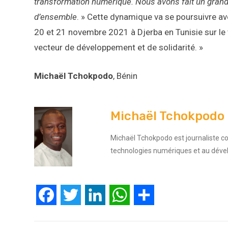
transformation numérique. Nous avons fait un grand
d’ensemble
. » Cette dynamique va se poursuivre av
20 et 21 novembre 2021 à Djerba en Tunisie sur le t
vecteur de développement et de solidarité. »
Michaël Tchokpodo
, Bénin
Michaël Tchokpodo
Michaël Tchokpodo est journaliste 
technologies numériques et au déve
Facebook
Twitter
LinkedIn
WhatsApp
Partager