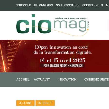
S’ABONNER
DECONNEXION
NOUS CONNAÎTRE
OPPORTUNITES
M
ation : Partech Shaker lance Chapter54 pour créer des ponts 
ique
ACCUEIL
ACTUAL’IT
INNOVATION
CYBERSECURITE
A LA UNE
INTERNET