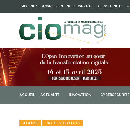
S’ABONNER
DECONNEXION
NOUS CONNAÎTRE
OPPORTUNITES
M
ation : Partech Shaker lance Chapter54 pour créer des ponts 
ique
ACCUEIL
ACTUAL’IT
INNOVATION
CYBERSECURITE
A LA UNE
PAROLES D'EXPERTS