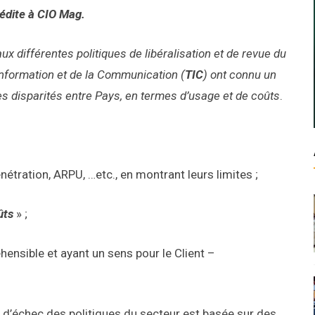
inédite à CIO Mag.
x différentes politiques de libéralisation et de revue du
’Information et de la Communication (
TIC
) ont connu un
es disparités entre Pays, en termes d’usage et de coûts
.
nétration, ARPU, …etc., en montrant leurs limites ;
ûts
» ;
ensible et ayant un sens pour le Client –
u d’échec des politiques du secteur est basée sur des