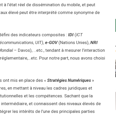
nt à l’état réel de dissémination du mobile, et peut
taux élevé peut être interprété comme synonyme de
t défini des indicateurs composites :
IDI
(
ICT
lécommunications, UIT)
,
e-GOV
(Nations Unies),
NRI
ondial
– Davos), …etc., tendant à mesurer l’interaction
réglementaire,…etc. Pour notre part, nous avons choisi
ns ont mis en place des «
Stratégies Numériques
»
res, en mettant à niveau les cadres juridiques et
itutionnelles et les compétences. Sachant que la
u intermédiaire, et connaissent des niveaux élevés de
grer les intérêts de l’une des principales parties