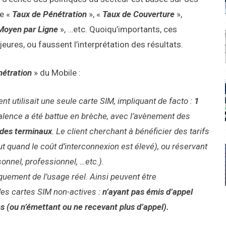
le «
Taux de Pénétration
», «
Taux de Couverture
»,
Moyen par Ligne
», …etc. Quoiqu’importants, ces
res, ou faussent l’interprétation des résultats.
nétration
» du Mobile :
t utilisait une seule carte SIM, impliquant de facto :
1
valence a été battue en brèche, avec l’avènement des
 des terminaux
. Le client cherchant à bénéficier des tarifs
ut quand le coût d’interconnexion est élevé), ou réservant
nnel, professionnel, …etc.).
quement de l’usage réel. Ainsi peuvent être
des cartes SIM non-actives :
n’ayant pas émis d’appel
s (ou n’émettant ou ne recevant plus d’appel).