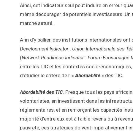
Ainsi, cet indicateur seul peut induire en erreur qua
même décourager de potentiels investisseurs. Un 
marché saturé.
Afin d’y pallier, des institutions internationales on
Development Indicator
:
Union Internationale des Té
(
Network Readiness Indicator
:
Forum Economique M
entre les TIC et les contextes socio-économiques, 
d’étudier le critère de l’ «
Abordablité
» des TIC.
Abordablité des TIC
. Presque tous les pays africai
volontaristes, en investissant dans les infrastructu
réglementaires, et en renforçant les capacités inst
majorité d’entre eux est à faible revenu ou à reven
pauvreté, ces stratégies doivent impérativement inté